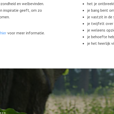
gezondheid en welbevinden.
het je ontbreek
n inspiratie geeft, om zo
je bang bent o
komen.
je vastzit in de
je twijfelt ove
je weleens opzi
 hier
voor meer informatie.
je behoefte heb
je het heerlijk 
R…