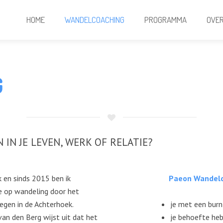
HOME
WANDELCOACHING
PROGRAMMA
OVER
G
 IN JE LEVEN, WERK OF RELATIE?
k en sinds 2015 ben ik
Paeon Wandelco
 op wandeling door het
egen in de Achterhoek.
je met een burn
an den Berg wijst uit dat het
je behoefte heb