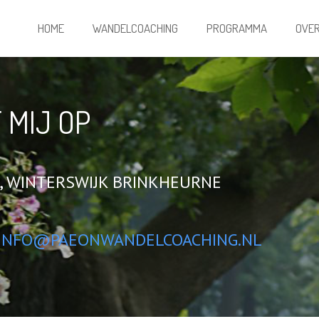
HOME
WANDELCOACHING
PROGRAMMA
OVER
 MIJ OP
, WINTERSWIJK BRINKHEURNE
INFO@PAEONWANDELCOACHING.NL